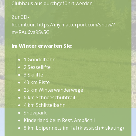
Clubhaus aus durchgeführt werden.
Zur 3D-
Roomtour:
https://my.matterport.com/show/?
m=RAu6va9Sv5C
Im Winter erwarten Sie:
1 Gondelbahn
2 Sessellifte
3 Skilifte
40 km Piste
25 km Winterwanderwege
6 km Schneeschuhtrail
4 km Schlittelbahn
Snowpark
Kinderland beim Rest. Ämpächli
8 km Loipennetz im Tal (klassisch + skating)