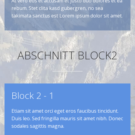
At vero eos et accusam et justo duo dolores et ea
rebum. Stet clita kasd gubergren, no sea
takimata sanctus est Lorem ipsum dolor sit amet.
ABSCHNITT BLOCK2
Block 2 - 1
Etiam sit amet orci eget eros faucibus tincidunt.
Duis leo. Sed fringilla mauris sit amet nibh. Donec
sodales sagittis magna.