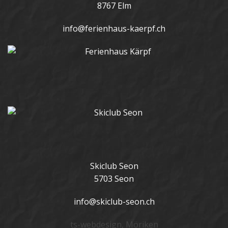
8767 Elm
info@ferienhaus-kaerpf.ch
Skiclub Seon
5703 Seon
info@skiclub-seon.ch
ts-webdesign, Möriken