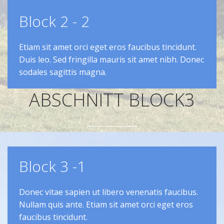
Block 2 - 2
Etiam sit amet orci eget eros faucibus tincidunt.
Duis leo. Sed fringilla mauris sit amet nibh. Donec
sodales sagittis magna.
ABSCHNITT BLOCK3
Block 3 -1
Donec vitae sapien ut libero venenatis faucibus.
Nullam quis ante. Etiam sit amet orci eget eros
faucibus tincidunt.