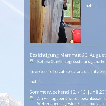
mehr ...
Besichtigung Mammut 29. August
Bettina Stählin begrüsste uns ganz he
Im ersten Teil erzählte sie uns die Entst
mehr ...
Sommerweekend 12. / 13. Junli 20
Am Freitagabend wurde beschlossen,
Wetter abgesagt wird. Sechs motiviert