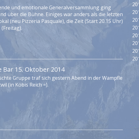
20
ende und emotionale Generalversammlung ging
20
nd über die Bühne. Einiges war anders als die letzten
20
okal (neu Pizzeria Pasquale), die Zeit (Start 20.15 Uhr)
20
(Freitag).
20
20
20
20
e Bar 15. Oktober 2014
schte Gruppe traf sich gestern Abend in der Wampfle
wil (in Köbis Reich =).