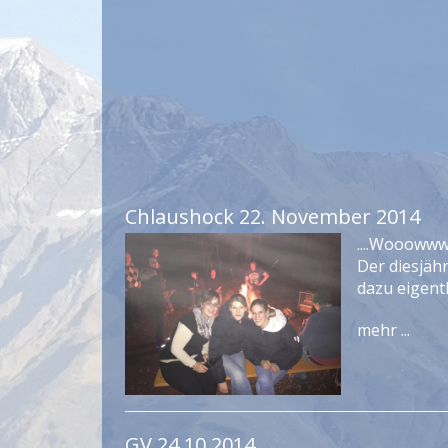
Chlaushock 22. November 2014
....Wooowww
Der diesjäh
dazu eigentl
mehr ...
GV 24.10.2014