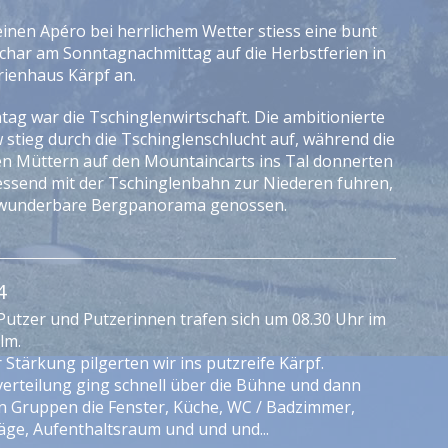
einen Apéro bei herrlichem Wetter stiess eine bunt
char am Sonntagnachmittag auf die Herbstferien in
ienhaus Kärpf an.
tag war die Tschinglenwirtschaft. Die ambitionierte
stieg durch die Tschinglenschlucht auf, während die
ren Müttern auf den Mountaincarts ins Tal donnerten
essend mit der Tschinglenbahn zur Niederen fuhren,
s wunderbare Bergpanorama genossen.
4
 Putzer und Putzerinnen trafen sich um 08.30 Uhr im
lm.
Stärkung pilgerten wir ins putzreife Kärpf.
verteilung ging schnell über die Bühne und dann
in Gruppen die Fenster, Küche, WC / Badzimmer,
ge, Aufenthaltsraum und und und...