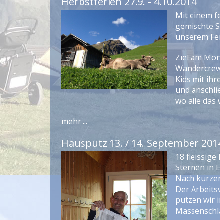
Herbstferien 27.9. - 4.10.2014
Mit einem f
gemischte S
unserem Fer
Ziel am Mon
Wandercrew 
Kids mit ih
und anschli
wo alle da
mehr ...
Hausputz 13. / 14. September 201
18 fleissige
Sternen in E
Nach kurzer 
Der Arbeits
putzen wir 
Massenschlä