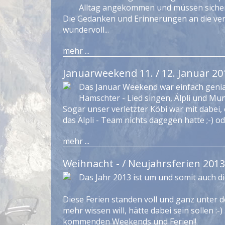
Alltag angekommen und müssen sicher 
Die Gedanken und Erinnerungen an die verg
wundervoll...
mehr ...
Januarweekend 11. / 12. Januar 20
Das Januar Weekend war einfach genial
Hamschter - Lied singen, Älpli und Mun
Sogar unser verletzter Köbi war mit dabei, e
das Älpli - Team nichts dagegen hatte ;-) o
mehr ...
Weihnacht - / Neujahrsferien 2013
Das Jahr 2013 ist um und somit auch d
Diese Ferien standen voll und ganz unter d
mehr wissen will, hätte dabei sein sollen :-) 
kommenden Weekends und Ferien!!