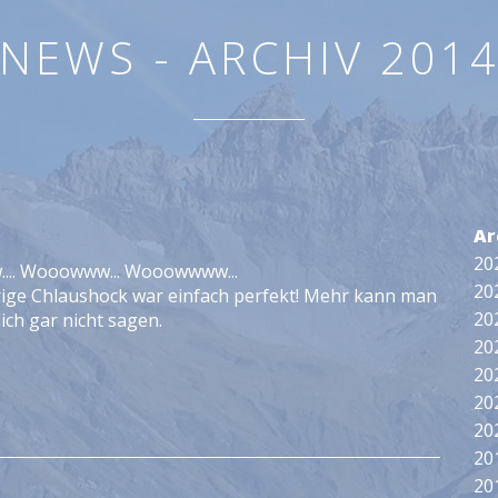
NEWS - ARCHIV 201
Ar
20
.... Wooowww... Wooowwww...
20
rige Chlaushock war einfach perfekt! Mehr kann man
20
ich gar nicht sagen.
20
20
20
20
20
20