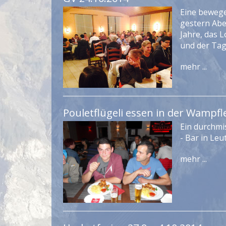
Eine beweg
gestern Abe
Jahre, das L
und der Tag 
mehr ...
Pouletflügeli essen in der Wampfl
Ein durchmi
- Bar in Leut
mehr ...