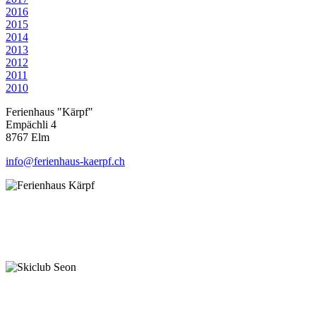
2016
2015
2014
2013
2012
2011
2010
Ferienhaus "Kärpf"
Empächli 4
8767 Elm
info@ferienhaus-kaerpf.ch