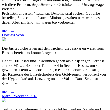
teilnehmen von der Jugendfestkommission, diskutieren wie lösen
wir diese Problem,
degustieren
von Getränken, den Umzugswagen
kreieren,
Preislisten anpassen / gestalten, Dekomaterial suchen, Getränke
bestellen, Shotschlitten bauen, Minions gestalten usw. war alles
dabei. Aber ich fand, wir waren top vorbereiten!
mehr ...
Dorfjass Seon
Die Jassteppiche lagen auf den Tischen, die Jasskarten waren zum
Einsatz bereit – es konnte losgehen.
Genau 100 Jasser und Jasserinnen gaben am diesjährigen Dorfjass
am 09. März 2018 in der Turnhalle 4 in Seon ihr Bestes, um zu
gewinnen. Denn wie jedes Jahr gab es für die ersten drei Ränge in
der Kategorie des Einzelschiebers drei Goldvreneli, gesponsert von
der Hypothekarbank Lenzburg und der Valiant Bank Seon, zu
gewinnen.
mehr ...
März – Weekend 2018
Treffpunkt Gitzihimmel für alle Skiclübler. Trinken, Nageln und