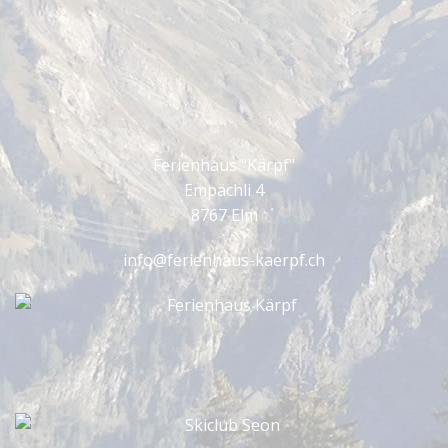
Ferienhaus "Kärpf"
Empächli 4
8767 Elm
info@ferienhaus-kaerpf.ch