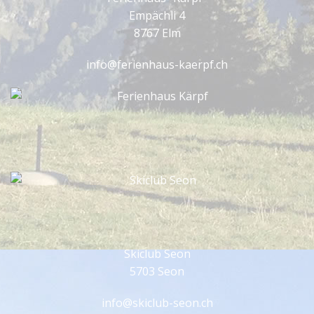
Empächli 4
8767 Elm
info@ferienhaus-kaerpf.ch
Skiclub Seon
5703 Seon
info@skiclub-seon.ch