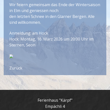
Wir feiern gemeinsam das Ende der Wintersaison
in Elm und geniessen noch
den letzten Schnee in den Glarner Bergen. Alle
sind willkommen.
Anmeldung: am Hock
Hock: Montag, 16. März 2026 um 20:00 Uhr im
Sternen, Seon
Zurück
Ferienhaus "Kärpf"
Empächli 4